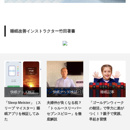
睡眠改善インストラクター竹田著書
快眠グッズ検証
快眠グッズ検証
睡眠記事
「Sleep Meister」（ス
夫婦仲が良くなる枕？
「ゴールデンウィーク
リープ マイスター）睡
「トゥルースリーパー
の朝活」で学力に差が
眠アプリを検証してみ
セブンスピロー」を徹
つく！？親子で実践、
た
底解説
早起き習慣