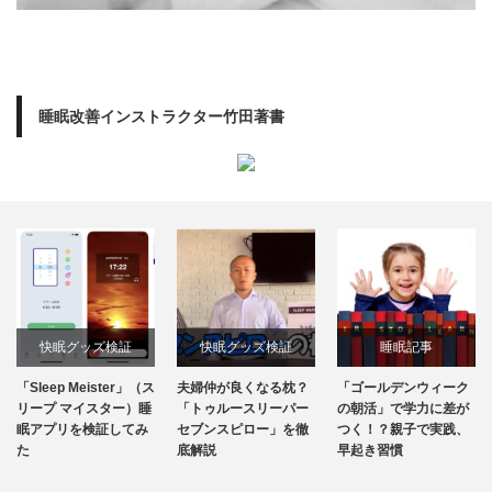
睡眠改善インストラクター竹田著書
快眠グッズ検証
快眠グッズ検証
睡眠記事
「Sleep Meister」（ス
夫婦仲が良くなる枕？
「ゴールデンウィーク
リープ マイスター）睡
「トゥルースリーパー
の朝活」で学力に差が
眠アプリを検証してみ
セブンスピロー」を徹
つく！？親子で実践、
た
底解説
早起き習慣