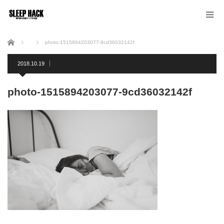
ホーム
photo-1515894203077-9cd36032142f
2018.10.19
photo-1515894203077-9cd36032142f