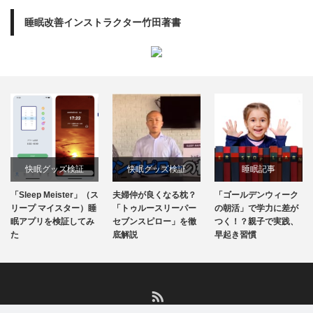
睡眠改善インストラクター竹田著書
快眠グッズ検証
快眠グッズ検証
睡眠記事
「Sleep Meister」（ス
夫婦仲が良くなる枕？
「ゴールデンウィーク
リープ マイスター）睡
「トゥルースリーパー
の朝活」で学力に差が
眠アプリを検証してみ
セブンスピロー」を徹
つく！？親子で実践、
た
底解説
早起き習慣
RSS