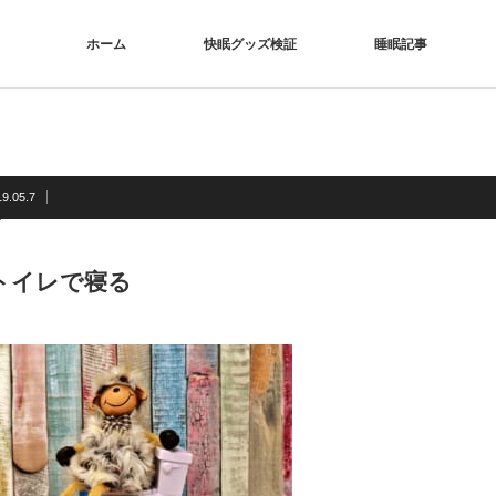
ホーム
快眠グッズ検証
睡眠記事
9.05.7
6トイレで寝る