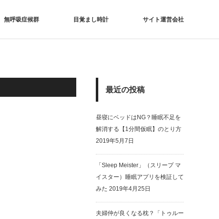
無呼吸症候群
目覚まし時計
サイト運営会社
最近の投稿
昼寝にベッドはNG？睡眠不足を
解消する【1分間仮眠】のとり方
2019年5月7日
「Sleep Meister」（スリープ マ
イスター）睡眠アプリを検証して
みた
2019年4月25日
夫婦仲が良くなる枕？「トゥルー