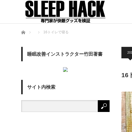
ホーム
16トイレで寝る
201
睡眠改善インストラクター竹田著書
1
サイト内検索