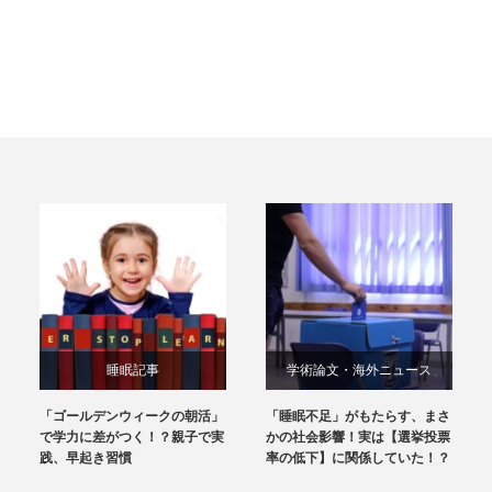
睡眠記事
学術論文・海外ニュース
「ゴールデンウィークの朝活」
「睡眠不足」がもたらす、まさ
で学力に差がつく！？親子で実
かの社会影響！実は【選挙投票
践、早起き習慣
率の低下】に関係していた！？