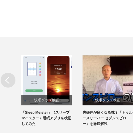
快眠グッズ検証
快眠グッズ検証
眠不足
「Sleep Meister」（スリープ
夫婦仲が良くなる枕？「トゥル
】のと
マイスター）睡眠アプリを検証
ースリーパー セブンスピロ
してみた
ー」を徹底解説