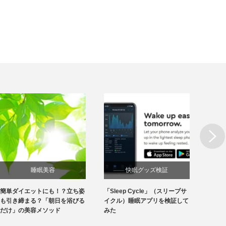
Next
睡眠美容
快眠グッズ検証
簡単ダイエットにも！？立ち姿
「Sleep Cycle」（スリープサ
横寝枕
も引き締まる？「朝日を浴びる
イクル）睡眠アプリを検証して
「YO
だけ」の美容メソッド
みた