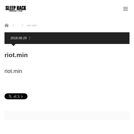
ホーム
riot.min
2018.08.29
riot.min
riot.min