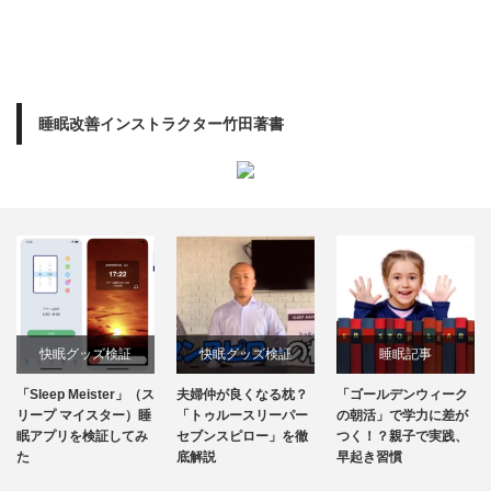
睡眠改善インストラクター竹田著書
快眠グッズ検証
快眠グッズ検証
睡眠記事
「Sleep Meister」（ス
夫婦仲が良くなる枕？
「ゴールデンウィーク
リープ マイスター）睡
「トゥルースリーパー
の朝活」で学力に差が
眠アプリを検証してみ
セブンスピロー」を徹
つく！？親子で実践、
た
底解説
早起き習慣