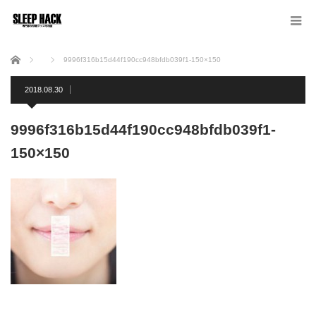
ホーム
9996f316b15d44f190cc948bfdb039f1-150×150
2018.08.30
9996f316b15d44f190cc948bfdb039f1-
150×150