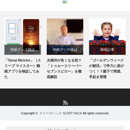
快眠グッズ検証
快眠グッズ検証
睡眠記事
「Sleep Meister」（ス
夫婦仲が良くなる枕？
「ゴールデンウィーク
リープ マイスター）睡
「トゥルースリーパー
の朝活」で学力に差が
眠アプリを検証してみ
セブンスピロー」を徹
つく！？親子で実践、
た
底解説
早起き習慣
RSS
Copyright ©
スリープハック SLEEP HACK
All rights reserved.