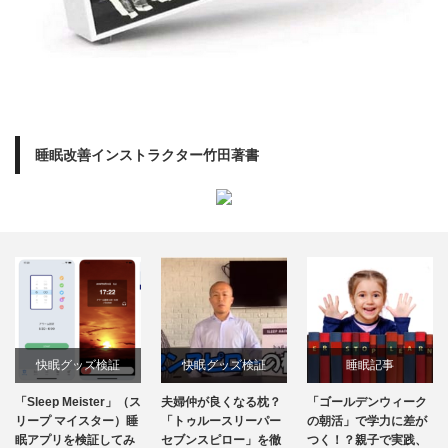
睡眠改善インストラクター竹田著書
快眠グッズ検証
快眠グッズ検証
睡眠記事
「Sleep Meister」（ス
夫婦仲が良くなる枕？
「ゴールデンウィーク
リープ マイスター）睡
「トゥルースリーパー
の朝活」で学力に差が
眠アプリを検証してみ
セブンスピロー」を徹
つく！？親子で実践、