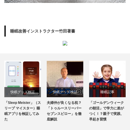
睡眠改善インストラクター竹田著書
快眠グッズ検証
快眠グッズ検証
睡眠記事
「Sleep Meister」（ス
夫婦仲が良くなる枕？
「ゴールデンウィーク
リープ マイスター）睡
「トゥルースリーパー
の朝活」で学力に差が
眠アプリを検証してみ
セブンスピロー」を徹
つく！？親子で実践、
た
底解説
早起き習慣