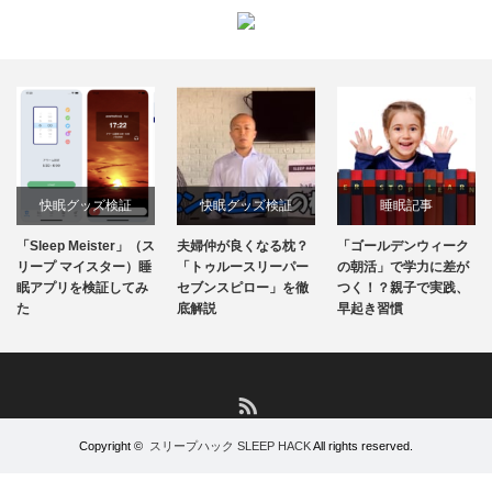
快眠グッズ検証
快眠グッズ検証
睡眠記事
「Sleep Meister」（ス
夫婦仲が良くなる枕？
「ゴールデンウィーク
リープ マイスター）睡
「トゥルースリーパー
の朝活」で学力に差が
眠アプリを検証してみ
セブンスピロー」を徹
つく！？親子で実践、
た
底解説
早起き習慣
RSS
Copyright ©
スリープハック SLEEP HACK
All rights reserved.