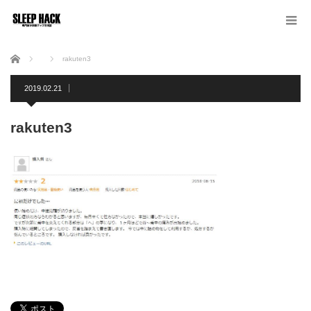
ホーム
rakuten3
2019.02.21
rakuten3