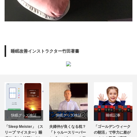
睡眠改善インストラクター竹田著書
快眠グッズ検証
快眠グッズ検証
睡眠記事
「Sleep Meister」（ス
夫婦仲が良くなる枕？
「ゴールデンウィーク
リープ マイスター）睡
「トゥルースリーパー
の朝活」で学力に差が