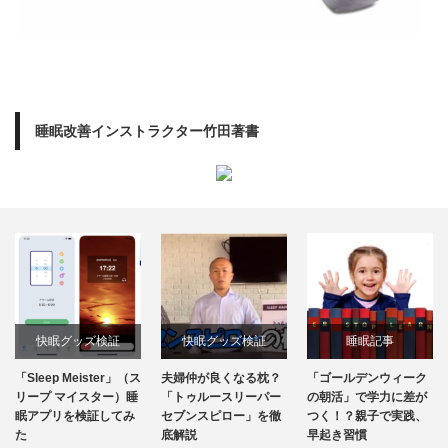
睡眠改善インストラクター竹田著書
快眠グッズ検証
快眠グッズ検証
睡眠記事
「Sleep Meister」（ス
夫婦仲が良くなる枕？
「ゴールデンウィーク
リープ マイスター）睡
「トゥルースリーパー
の朝活」で学力に差が
眠アプリを検証してみ
セブンスピロー」を徹
つく！？親子で実践、
た
底解説
早起き習慣