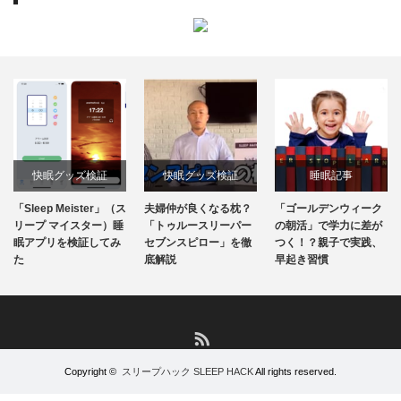
快眠グッズ検証
快眠グッズ検証
睡眠記事
「Sleep Meister」（ス
夫婦仲が良くなる枕？
「ゴールデンウィーク
リープ マイスター）睡
「トゥルースリーパー
の朝活」で学力に差が
眠アプリを検証してみ
セブンスピロー」を徹
つく！？親子で実践、
た
底解説
早起き習慣
RSS
Copyright ©
スリープハック SLEEP HACK
All rights reserved.