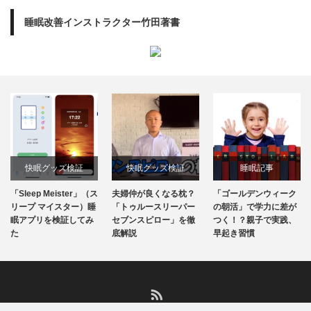
睡眠改善インストラクター竹田著書
快眠グッズ検証
快眠グッズ検証
睡眠記事
「Sleep Meister」（ス
夫婦仲が良くなる枕？
「ゴールデンウィーク
リープ マイスター）睡
「トゥルースリーパー
の朝活」で学力に差が
眠アプリを検証してみ
セブンスピロー」を徹
つく！？親子で実践、
た
底解説
早起き習慣
RSS