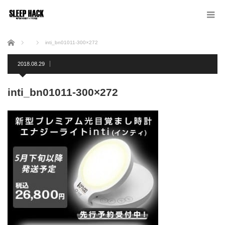
ホーム
inti_bn01011-300×272
2018.08.29
inti_bn01011-300×272