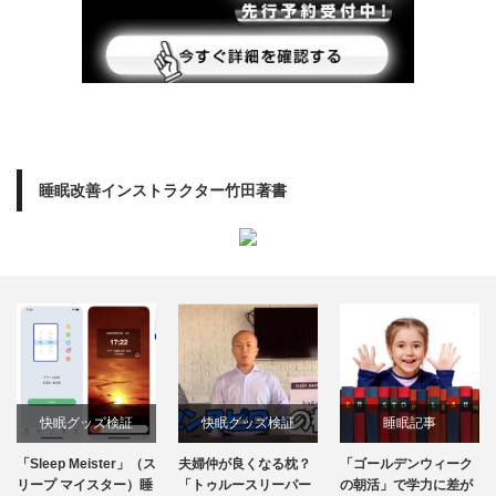
睡眠改善インストラクター竹田著書
快眠グッズ検証
快眠グッズ検証
睡眠記事
「Sleep Meister」（ス
夫婦仲が良くなる枕？
「ゴールデンウィーク
リープ マイスター）睡
「トゥルースリーパー
の朝活」で学力に差が