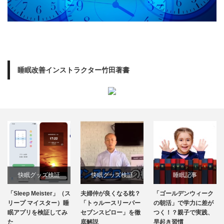
睡眠改善インストラクター竹田著書
快眠グッズ検証
快眠グッズ検証
睡眠記事
「Sleep Meister」（ス
夫婦仲が良くなる枕？
「ゴールデンウィーク
リープ マイスター）睡
「トゥルースリーパー
の朝活」で学力に差が
眠アプリを検証してみ
セブンスピロー」を徹
つく！？親子で実践、
た
底解説
早起き習慣