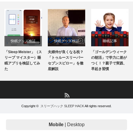
快眠グッズ検証
快眠グッズ検証
睡眠記事
「Sleep Meister」（ス
夫婦仲が良くなる枕？
「ゴールデンウィーク
リープ マイスター）睡
「トゥルースリーパー
の朝活」で学力に差が
眠アプリを検証してみ
セブンスピロー」を徹
つく！？親子で実践、
た
底解説
早起き習慣
RSS
Copyright ©
スリープハック SLEEP HACK
All rights reserved.
Mobile
|
Desktop