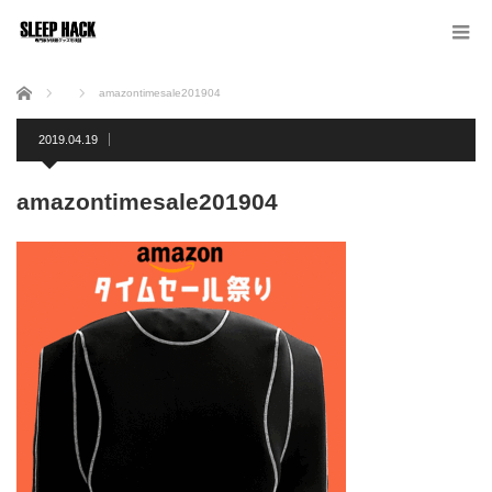
ホーム
amazontimesale201904
2019.04.19
amazontimesale201904