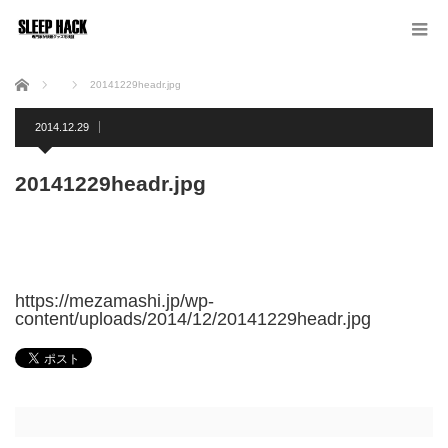
ホーム
20141229headr.jpg
2014.12.29
20141229headr.jpg
https://mezamashi.jp/wp-
content/uploads/2014/12/20141229headr.jpg