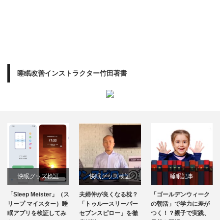
睡眠改善インストラクター竹田著書
快眠グッズ検証
快眠グッズ検証
睡眠記事
「Sleep Meister」（ス
夫婦仲が良くなる枕？
「ゴールデンウィーク
リープ マイスター）睡
「トゥルースリーパー
の朝活」で学力に差が
眠アプリを検証してみ
セブンスピロー」を徹
つく！？親子で実践、